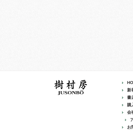
H
新
書
購
会
お