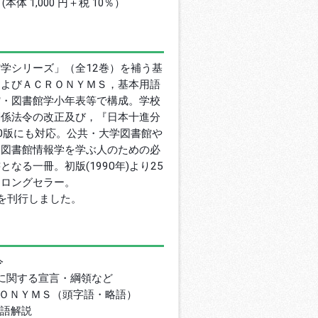
円 (本体 1,000 円＋税 10％）
学シリーズ」（全12巻）を補う基
およびＡＣＲＯＮＹＭＳ，基本用語
館・図書館学小年表等で構成。学校
関係法令の改正及び，『日本十進分
0版にも対応。公共・大学図書館や
・図書館情報学を学ぶ人のための必
となる一冊。初版(1990年)より25
たロングセラー。
を刊行しました。
令
に関する宣言・綱領など
ＲＯＮＹＭＳ（頭字語・略語）
用語解説