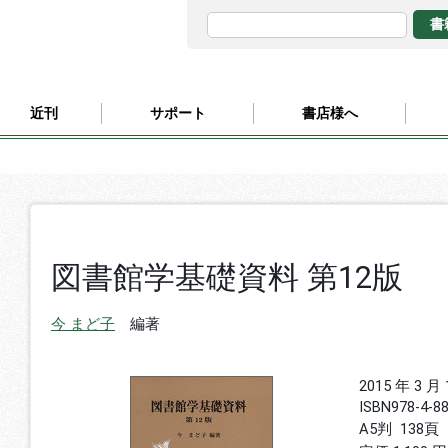
近刊
サポート
書店様へ
図書館学基礎資料 第12版
今 まど子
編著
2015 年 3 月
ISBN
978-4-8
A5判
138頁