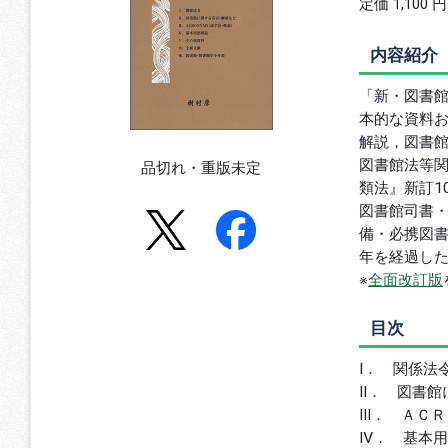
定価 1,100 
内容紹介
「新・図書館
本的な資料
解説，図書
図書館法等
品切れ・重版未定
類法』新訂1
図書館司書
備・必携図書
年を経過し
※
全面改訂版
目次
Ⅰ． 関係法
Ⅱ． 図書館
Ⅲ． ＡＣ
Ⅳ． 基本