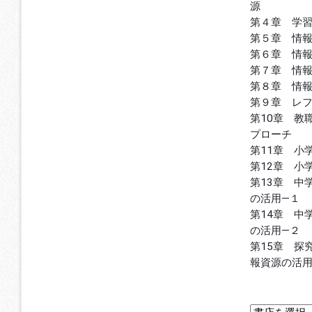
源
第４章 学
第５章 情
第６章 情
第７章 情
第８章 情
第９章 レ
第10章 教
プローチ
第11章 小
第12章 小
第13章 中
の活用―１
第14章 中
の活用―２
第15章 探
報資源の活