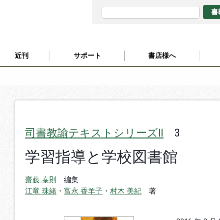
近刊
サポート
書店様へ
司書教諭テキストシリーズⅡ
3
学習指導と学校図書館
齋藤 泰則
編集
江竜 珠緒
・
富永 香羊子
・
村木 美紀
著