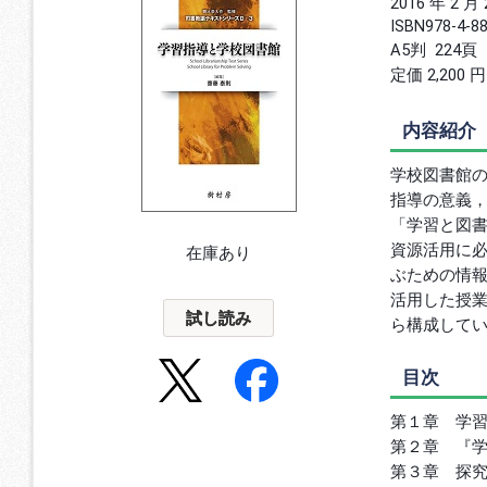
2016 年 2 月
ISBN
978-4-8
A5判
224頁
定価 2,200 
内容紹介
学校図書館
指導の意義
「学習と図
資源活用に
在庫あり
ぶための情
活用した授
試し読み
ら構成して
目次
第１章 学
第２章 『
第３章 探