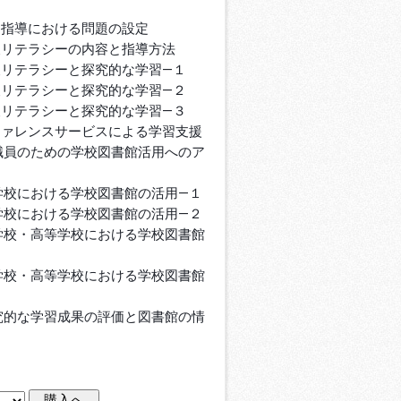
習指導における問題の設定
報リテラシーの内容と指導方法
報リテラシーと探究的な学習―１
報リテラシーと探究的な学習―２
報リテラシーと探究的な学習―３
ファレンスサービスによる学習支援
職員のための学校図書館活用へのア
学校における学校図書館の活用―１
学校における学校図書館の活用―２
学校・高等学校における学校図書館
学校・高等学校における学校図書館
究的な学習成果の評価と図書館の情
用