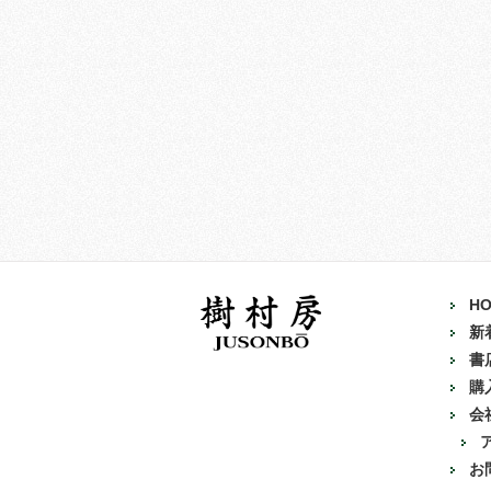
H
新
書
購
会
お