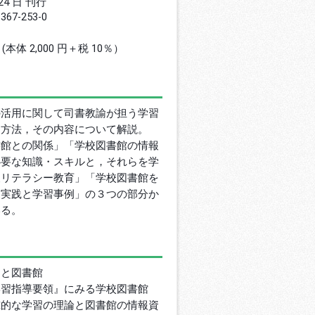
 24 日 刊行
8367-253-0
円 (本体 2,000 円＋税 10％）
の活用に関して司書教諭が担う学習
，方法，その内容について解説。
書館との関係」「学校図書館の情報
必要な知識・スキルと，それらを学
報リテラシー教育」「学校図書館を
業実践と学習事例」の３つの部分か
いる。
習と図書館
学習指導要領』にみる学校図書館
究的な学習の理論と図書館の情報資