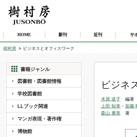
HOME
新刊
近刊
サ
樹村房
ビジネスとオフィスワーク
書籍ジャンル
図書館・図書館情報
ビジネ
学校図書館
水原 道子
編著
LLブック関連
上田 知美
・
加藤 
森山 廣美
著
マンガ表現・著作権
博物館