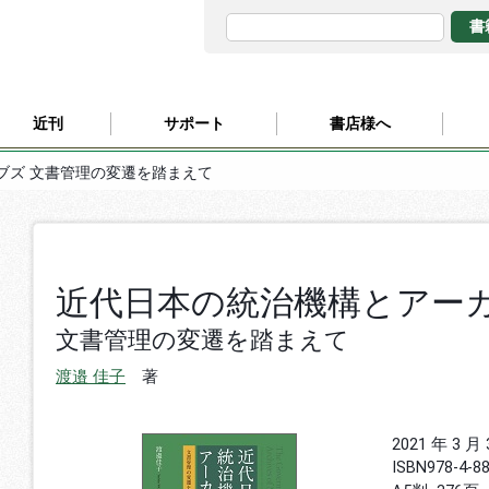
近刊
サポート
書店様へ
ブズ 文書管理の変遷を踏まえて
近代日本の統治機構とアー
文書管理の変遷を踏まえて
渡邉 佳子
著
2021 年 3 月
ISBN
978-4-8