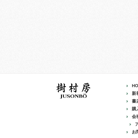
H
新
書
購
会
お