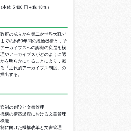
円 (本体 5,400 円＋税 10％）
治政府の成立から第二次世界大戦で
までの約80年間の統治機構と，そ
・アーカイブズへの認識の変遷を検
管理やアーカイブズがどのように認
たかを明らかにすることにより，戦
れる「近代的アーカイブズ制度」の
を描出する。
政官制の創設と文書管理
治機構の構築過程における文書管理
の機能
閣制に向けた機構改革と文書管理