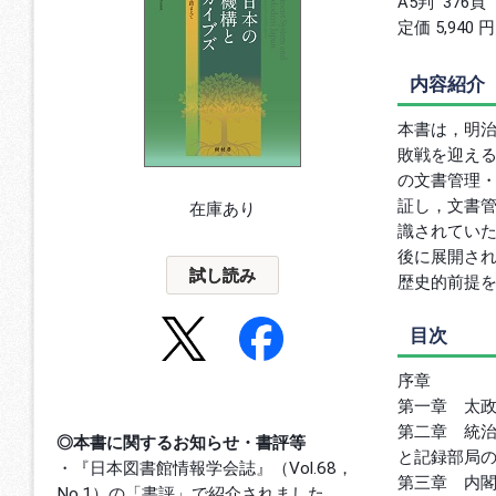
A5判
376頁
定価 5,940 
内容紹介
本書は，明
敗戦を迎える
の文書管理
証し，文書
在庫あり
識されてい
後に展開さ
試し読み
歴史的前提
目次
序章
第一章 太
第二章 統
◎本書に関するお知らせ・書評等
と記録部局
・『日本図書館情報学会誌』（Vol.68，
第三章 内
No.1）の「書評」で紹介されました。