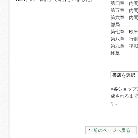
第四章 内
第五章 内
第六章 内
部局
第七章 欧
第八章 行
第九章 準
終章
※各ショップ
成されるま
す。
前のページへ戻る