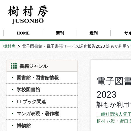
HOME
新刊
近刊
サ
樹村房
電子図書館・電子書籍サービス調査報告2023 誰もが利用
書籍ジャンル
図書館・図書館情報
電子図
学校図書館
2023
LLブック関連
誰もが利用
マンガ表現・著作権
一般社団法人電
植村 八潮
・
野口 
博物館