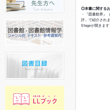
◎本書に関する
・『図書館界』（Vo
評」で紹介され
Stageが開きま