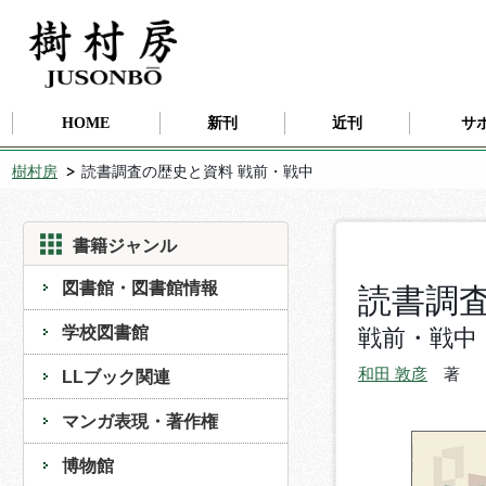
HOME
新刊
近刊
サ
樹村房
読書調査の歴史と資料 戦前・戦中
書籍ジャンル
図書館・図書館情報
読書調
学校図書館
戦前・戦中
和田 敦彦
著
LLブック関連
マンガ表現・著作権
博物館