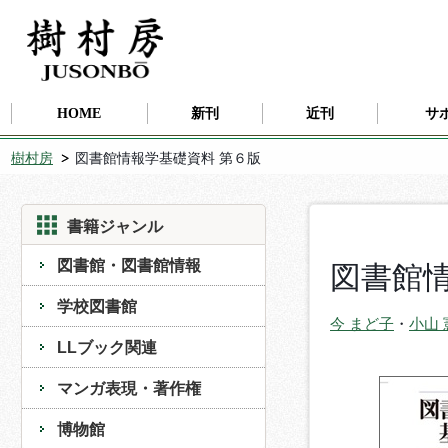
HOME
新刊
近刊
サ
樹村房
図書館情報学基礎資料 第６版
書籍ジャンル
図書館・図書館情報
図書館情
学校図書館
今 まど子
・
小山 
LLブック関連
マンガ表現・著作権
博物館