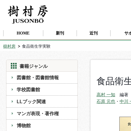
HOME
新刊
近刊
サ
樹村房
食品衛生学実験
書籍ジャンル
図書館・図書館情報
食品衛
学校図書館
高村 一知
編著
LLブック関連
石原 元也
・
中川 
マンガ表現・著作権
博物館