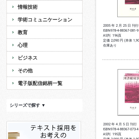
情報技術
学術コミュニケーション
2005 年 2 月 25 日 刊行
ISBN
978-4-88367-081-9
教育
A5判
196頁
定価 2,090 円 (本体 1,
心理
在庫あり
ビジネス
その他
電子版配信銘柄一覧
シリーズで探す ▼
2002 年 4 月 5 日 刊行
ISBN
978-4-88367-073-4
A5判
195頁