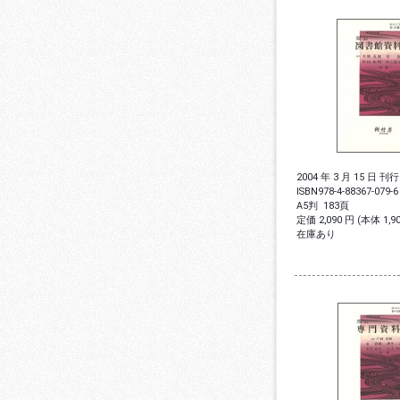
2004 年 3 月 15 日 刊行
ISBN
978-4-88367-079-6
A5判
183頁
定価 2,090 円 (本体 1,
在庫あり