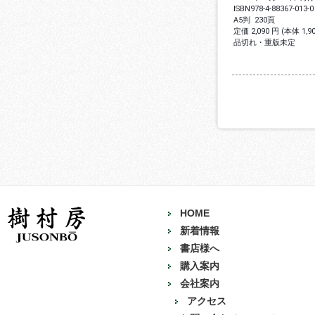
ISBN
978-4-88367-013-0
A5判
230頁
定価 2,090 円 (本体 1,
品切れ・重版未定
HOME
新着情報
書店様へ
購入案内
会社案内
アクセス