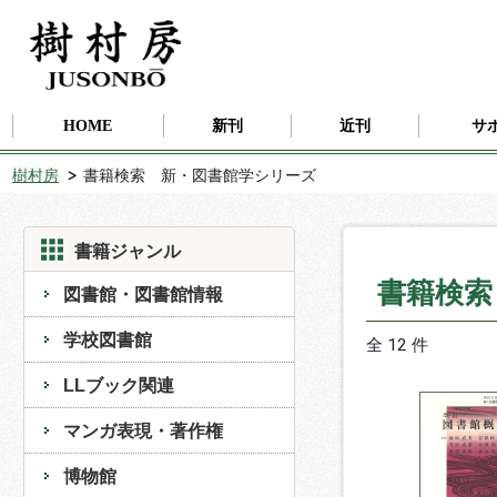
HOME
新刊
近刊
サ
樹村房
書籍検索 新・図書館学シリーズ
書籍ジャンル
書籍検索
図書館・図書館情報
学校図書館
全 12 件
LLブック関連
マンガ表現・著作権
博物館